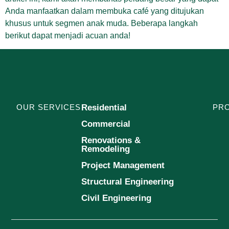
Anda manfaatkan dalam membuka café yang ditujukan
khusus untuk segmen anak muda. Beberapa langkah
berikut dapat menjadi acuan anda!
OUR SERVICES
Residential
PR
Commercial
Renovations &
Remodeling
Project Management
Structural Engineering
Civil Engineering